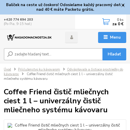
Balíček na ceste už čoskoro! Odosielame každý pracovný deň a
nad 40 € máte Packetu grátis.
0
ks
+420 774 694 203
za
0 €
(Po-Pia, 9-15 hod.)
Menu
Hľadať
Úvod
Príslušenstvo ku kávovarom
Odvápňovače a čistiace prostriedky do
kávovarov
Coffee Friend čistič mliečnych ciest 1 l – univerzálny čistič
mliečneho systému kávovaru
Coffee Friend čistič mliečnych
ciest 1 l – univerzálny čistič
mliečneho systému kávovaru