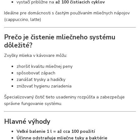
vystačí približne na
až 100 čistiacich cyklov
Ideálne pre domácnosti s častým používaním mliečnych nápojov
(cappuccino, latte)
Prečo je čistenie mliečneho systému
dôležité?
Zvyšky mlieka v kávovare môžu:
zhoršiť kvalitu mliečnej peny
spôsobovať zápach
zanášať trysky a hadičky
znižovať hygienu zariadenia
Špecializovaný čistič tieto usadeniny rozpúšťa a zabezpečuje
správne fungovanie systému.
Hlavné výhody
Veľké balenie 1 l = až cca 100 použití
Účinne odstraňuje mliečne tuky a baktérie