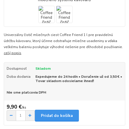
Univerzálny čistič mliečnych ciest Coffee Friend 1 l pre pravidelnú
údržbu kávovaru, ktorý účinne odstraňuje mliečne usadeniny a vďaka
veľkému baleniu poskytuje výhodné riešenie pre dlhodobé používanie.
celý popis
Dostupnosť
Skladom
Doba dodania
Expedujeme do 24 hodín • Doručenie už od 3,50 € •
Tovar skladom odosielame ihneď!
Nie sme platcovia DPH
9,90 €
/
ks
Pridať do košíka