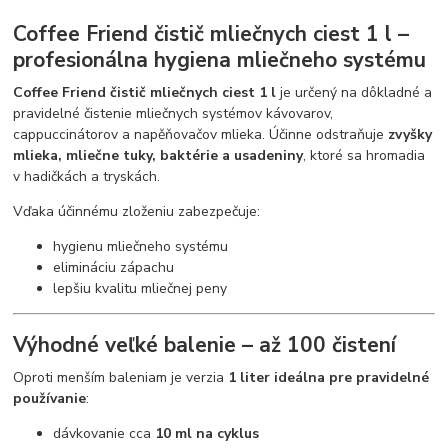
Coffee Friend čistič mliečnych ciest 1 l –
profesionálna hygiena mliečneho systému
Coffee Friend čistič mliečnych ciest 1 l
je určený na dôkladné a
pravidelné čistenie mliečnych systémov kávovarov,
cappuccinátorov a napěňovačov mlieka. Účinne odstraňuje
zvyšky
mlieka, mliečne tuky, baktérie a usadeniny
, ktoré sa hromadia
v hadičkách a tryskách.
Vďaka účinnému zloženiu zabezpečuje:
hygienu mliečneho systému
elimináciu zápachu
lepšiu kvalitu mliečnej peny
Výhodné veľké balenie – až 100 čistení
Oproti menším baleniam je verzia
1 liter ideálna pre pravidelné
používanie
:
dávkovanie cca
10 ml na cyklus