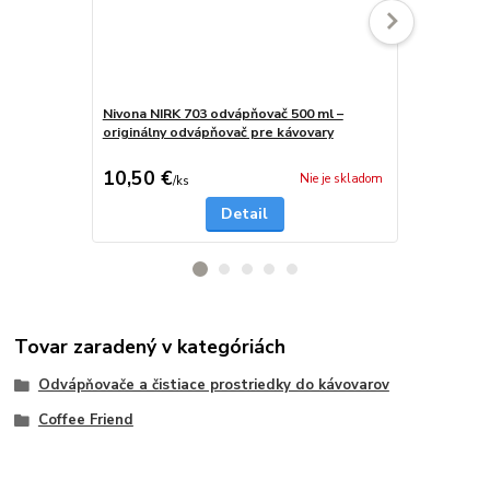
Nivona NIRK 703 odvápňovač 500 ml –
Philips CA6
originálny odvápňovač pre kávovary
originálny o
/ Saeco
10,50 €
5,50 €
Nie je skladom
/
ks
/
ks
Detail
Tovar zaradený v kategóriách
Odvápňovače a čistiace prostriedky do kávovarov
Coffee Friend