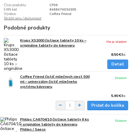
Číslo produktu:
CF09
EAN kód:
6468474034305
Výrobce:
Coffee Friend
Strážiť cenu / dostupnosť
Podobné produkty
Krups XS3000 čistiace tablety 10 ks –
Nie je skladom
originálne tablety do kávovaru
8,50 €
/
ks
Detail
Coffee Friend čistič mliečnych ciest 500
Skladom
ml – univerzálny čistič mliečneho
systému kávovaru
5,90 €
/
ks
Pridať do košíka
Philips CA6704/10 čistiace tablety 6 ks
Skladom
– originálne tablety do kávovaru
Philips / Saeco