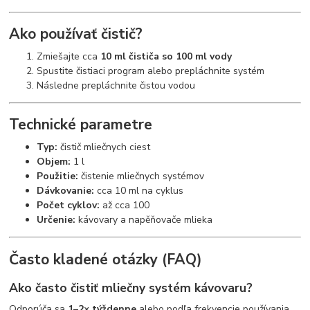
Ako používať čistič?
Zmiešajte cca
10 ml čističa so 100 ml vody
Spustite čistiaci program alebo prepláchnite systém
Následne prepláchnite čistou vodou
Technické parametre
Typ:
čistič mliečnych ciest
Objem:
1 l
Použitie:
čistenie mliečnych systémov
Dávkovanie:
cca 10 ml na cyklus
Počet cyklov:
až cca 100
Určenie:
kávovary a napěňovače mlieka
Často kladené otázky (FAQ)
Ako často čistiť mliečny systém kávovaru?
Odporúča sa
1–2× týždenne
alebo podľa frekvencie používania.