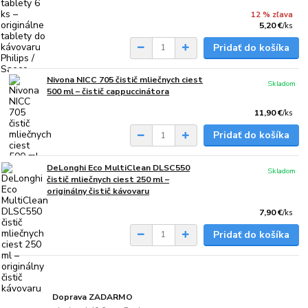
12 % zľava
5,20 €
/
ks
Pridať do košíka
Nivona NICC 705 čistič mliečnych ciest
Skladom
500 ml – čistič cappuccinátora
11,90 €
/
ks
Pridať do košíka
DeLonghi Eco MultiClean DLSC550
Skladom
čistič mliečnych ciest 250 ml –
originálny čistič kávovaru
7,90 €
/
ks
Pridať do košíka
Doprava ZADARMO