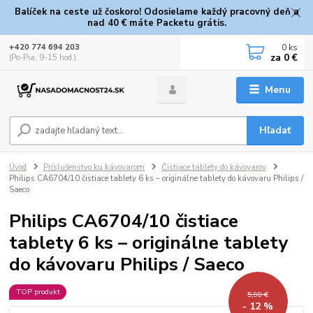
Balíček na ceste už čoskoro! Odosielame každý pracovný deň a
nad 40 € máte Packetu grátis.
0
ks
+420 774 694 203
za
0 €
(Po-Pia, 9-15 hod.)
Menu
Hľadať
Úvod
Príslušenstvo ku kávovarom
Čistiace tablety do kávovarov
Philips CA6704/10 čistiace tablety 6 ks – originálne tablety do kávovaru Philips /
Saeco
Philips CA6704/10 čistiace
tablety 6 ks – originálne tablety
do kávovaru Philips / Saeco
TOP produkt
5,90 €
- 12 %