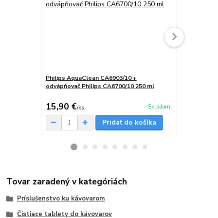
Philips AquaClean CA6903/10 +
Servisná sad
odvápňovač Philips CA6700/10 250 ml
– AquaClean 
tablety, ma
15,90 €
26 €
Skladom
/
ks
/
ks
Pridať do košíka
Tovar zaradený v kategóriách
Príslušenstvo ku kávovarom
Čistiace tablety do kávovarov