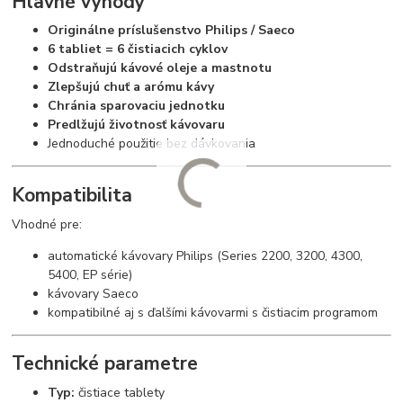
Hlavné výhody
Originálne príslušenstvo Philips / Saeco
6 tabliet = 6 čistiacich cyklov
Odstraňujú kávové oleje a mastnotu
Zlepšujú chuť a arómu kávy
Chránia sparovaciu jednotku
Predlžujú životnosť kávovaru
Jednoduché použitie bez dávkovania
Kompatibilita
Vhodné pre:
automatické kávovary Philips (Series 2200, 3200, 4300,
5400, EP série)
kávovary Saeco
kompatibilné aj s ďalšími kávovarmi s čistiacim programom
Technické parametre
Typ:
čistiace tablety