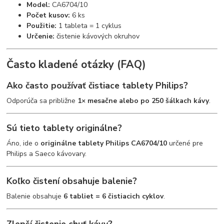
Model:
CA6704/10
Počet kusov:
6 ks
Použitie:
1 tableta = 1 cyklus
Určenie:
čistenie kávových okruhov
Často kladené otázky (FAQ)
Ako často používať čistiace tablety Philips?
Odporúča sa približne
1× mesačne alebo po 250 šálkach kávy
.
Sú tieto tablety originálne?
Áno, ide o
originálne tablety Philips CA6704/10
určené pre
Philips a Saeco kávovary.
Koľko čistení obsahuje balenie?
Balenie obsahuje
6 tabliet = 6 čistiacich cyklov
.
Zlepší čistenie chuť kávy?