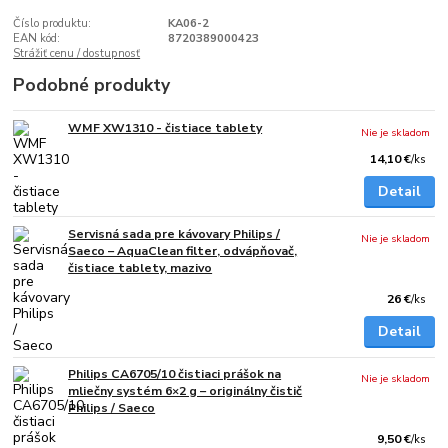
Číslo produktu:
KA06-2
EAN kód:
8720389000423
Strážiť cenu / dostupnosť
Podobné produkty
WMF XW1310 - čistiace tablety
Nie je skladom
14,10 €
/
ks
Detail
Servisná sada pre kávovary Philips /
Nie je skladom
Saeco – AquaClean filter, odvápňovač,
čistiace tablety, mazivo
26 €
/
ks
Detail
Philips CA6705/10 čistiaci prášok na
Nie je skladom
mliečny systém 6×2 g – originálny čistič
Philips / Saeco
9,50 €
/
ks