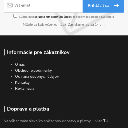
Prihlásiť sa
Súhlasím so
spracovaním osobných údajov
za účelom zasielania newslettera.
Môžete sa kedykoľvek odhlásiť. Zasielame raz za 14 dní.
Informácie pre zákazníkov
O nás
Obchodné podmienky
Ochrana osobných údajov
Kontakty
Reklamácia
Doprava a platba
Na výber máte niekoľko spôsobov dopravy a platby......viac
TU
.