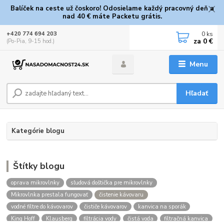
Balíček na ceste už čoskoro! Odosielame každý pracovný deň a
nad 40 € máte Packetu grátis.
0
ks
+420 774 694 203
za
0 €
(Po-Pia, 9-15 hod.)
Menu
Hľadať
Kategórie blogu
Štítky blogu
oprava mikrovlnky
sľudová doštička pre mikrovlnky
Mikrovlnka prestala fungovať
čistenie kávovaru
vodné filtre do kávovarov
čističe kávovarov
kanvica na sporák
King Hoff
Klausberg
filtrácia vody
čistá voda
filtračná kanvica