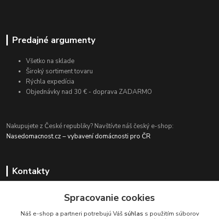
Predajné argumenty
Všetko na sklade
Široký sortiment tovaru
Rýchla expedícia
Objednávky nad 30 € - doprava ZADARMO
Nakupujete z České republiky? Navštívte náš český e-shop:
Nasedomacnost.cz – vybavení domácnosti pro ČR
Kontakty
Spracovanie cookies
+420 774 694 203
Náš e-shop a partneri potrebujú Váš
súhlas
s použitím súborov