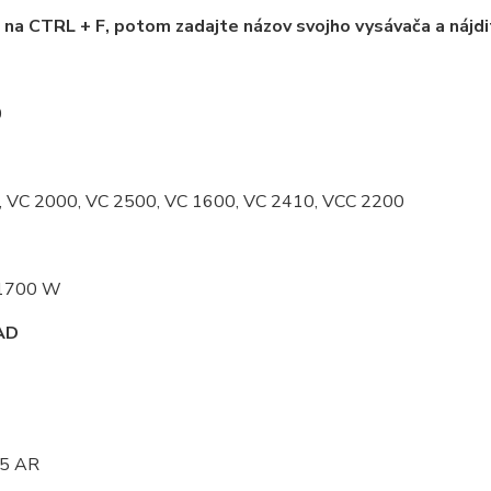
e na CTRL + F, potom zadajte názov svojho vysávača a nájdi
0
 VC 2000, VC 2500, VC 1600, VC 2410, VCC 2200
1700 W
AD
5 AR