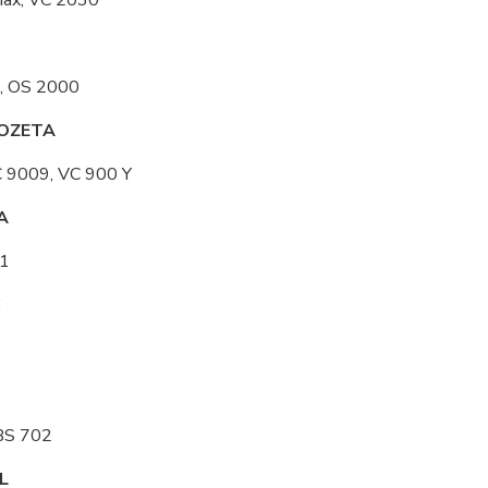
Max, VC 2030
, OS 2000
OZETA
 9009, VC 900 Y
A
1
C
BS 702
L