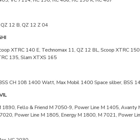
405, VC 7114, RC 190, RC 406, RC 190 K, RC 407
 QZ 12 B, QZ 12 Z 04
GHI
coop XTRC 140 E, Technomax 11, QZ 12 BL, Scoop XTRC 150 
TRC 135, Slam XTXS 165
BSS CH 108 1400 Watt, Max Mobil 1400 Space silber, BSS 14
VIL
 1890, Fello & Friend M 7050-9, Power Line M 1405, Avanty 
7020, Power Line M 1805, Energy M 1800, M 7021, Power Lin