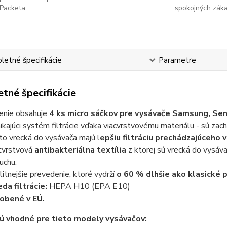
Packeta
spokojných zák
etné špecifikácie
Parametre
tné špecifikácie
enie obsahuje
4 ks micro sáčkov pre vysávače Samsung, Senc
ikajúci systém filtrácie vďaka viacvrstvovému materiálu - sú zach
to vrecká do vysávača majú l
epšiu filtráciu prechádzajúceho 
cvrstvová
antibakteriálna textília
z ktorej sú vrecká do vysáva
uchu.
litnejšie prevedenie, ktoré vydrží
o 60 % dlhšie ako klasické 
eda filtrácie:
HEPA H10 (EPA E10)
obené v EÚ.
ú vhodné pre tieto modely vysávačov: