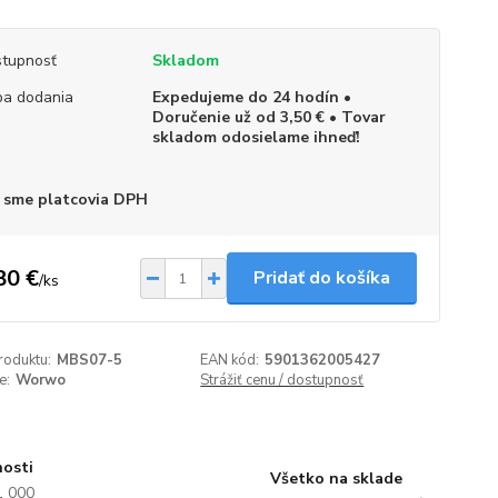
tupnosť
Skladom
a dodania
Expedujeme do 24 hodín •
Doručenie už od 3,50 € • Tovar
skladom odosielame ihneď!
 sme platcovia DPH
80 €
Pridať do košíka
/
ks
roduktu:
MBS07-5
EAN kód:
5901362005427
e:
Worwo
Strážiť cenu / dostupnosť
nosti
Všetko na sklade
1 000