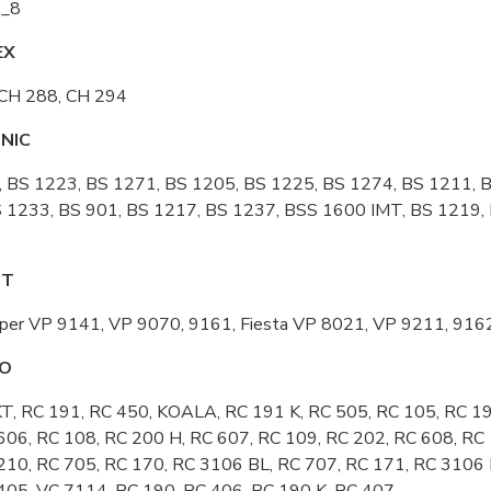
2_8
EX
 CH 288, CH 294
NIC
 BS 1223, BS 1271, BS 1205, BS 1225, BS 1274, BS 1211, 
 1233, BS 901, BS 1217, BS 1237, BSS 1600 IMT, BS 1219,
PT
iper VP 9141, VP 9070, 9161, Fiesta VP 8021, VP 9211, 91
O
 RC 191, RC 450, KOALA, RC 191 K, RC 505, RC 105, RC 192
606, RC 108, RC 200 H, RC 607, RC 109, RC 202, RC 608, RC 
210, RC 705, RC 170, RC 3106 BL, RC 707, RC 171, RC 3106