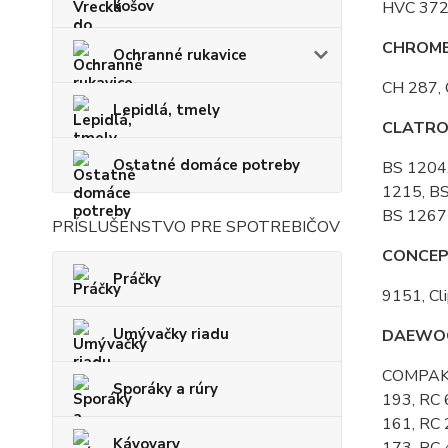
košov
HVC 37
CHROM
Ochranné rukavice
CH 287,
Lepidlá, tmely
CLATRO
Ostatné domáce potreby
BS 1204,
1215, BS
BS 1267
PRÍSLUŠENSTVO PRE SPOTREBIČOV
CONCE
Práčky
9151, Cl
Umývačky riadu
DAEWO
COMPAKT,
Sporáky a rúry
193, RC 
161, RC 
Kávovary