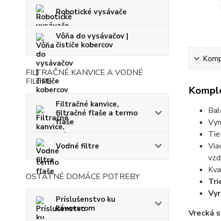
Robotické vysávače
Vôňa do vysávačov |
čističe kobercov
Kompl
FILTRAČNÉ KANVICE A VODNÉ
FILTRE
Komple
Filtračné kanvice,
Bal
filtračné fľaše a termo
fľaše
Vyn
Tie
Via
Vodné filtre
vzd
Kva
OSTATNÉ DOMÁCE POTREBY
Tri
Vyr
Príslušenstvo ku
kávovarom
Vrecká s