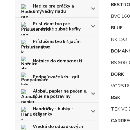
BESTR
Hadice pre práčky a
umývačky riadu
BVC 160
Príslušenstvo pre
BLUEL
elektrické zubné kefky
NK 193
Príslušenstvo k šijacím
strojom
BOMAN
Nožnice do domácnosti
BS 900, 
BORK
Podpaľovače krb - gril
VC 2516,
Alobal, papier na pečenie,
fólie na potraviny
BSK
Handričky - hubky -
TEK VC 
drôtenky
CARREF
Vrecká do odpadkových