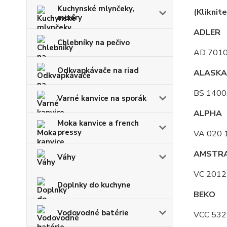
Kuchynské mlynčeky,
(Kliknit
mixéry
ADLER
Chlebníky na pečivo
AD 701
Odkvapkávače na riad
ALASKA
BS 1400,
Varné kanvice na sporák
ALPHA
Moka kanvice a french
pressy
VA 020 
AMSTR
Váhy
VC 2012
Doplnky do kuchyne
BEKO
Vodovodné batérie
VCC 532