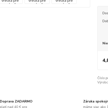
Dos
Dob
Nie
4,
Číslo p
Výrobc
Doprava ZADARMO
Záruka spokoj
platí nad 40 € pre
máme viac ako 