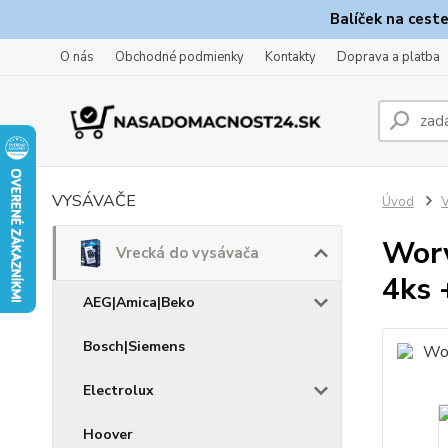
Balíček na cest
O nás
Obchodné podmienky
Kontakty
Doprava a platba
VYSÁVAČE
Úvod
V
Worw
Vrecká do vysávača
4ks +
AEG|Amica|Beko
Bosch|Siemens
Electrolux
Hoover