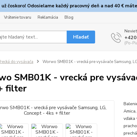
e už čoskoro! Odosielame každý pracovný deň a nad 40 € máte
Vrátenie tovaru
Reklamácia
Blog
Neviet
Hľadať
+420
(Po-Pi
recká do vysávača
Worwo SMB01K - vrecká pre vysávače Samsung, LG, C
o SMB01K - vrecká pre vysávač
 filter
Baleni
Amica, 
vďaka 
pracho
prechá