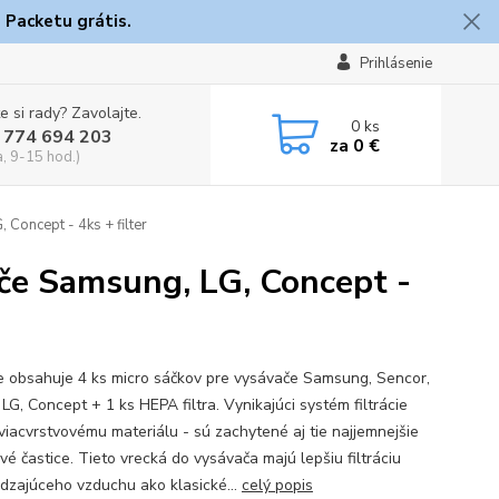
 Packetu grátis.
Prihlásenie
e si rady? Zavolajte.
0
ks
 774 694 203
za
0 €
a, 9-15 hod.)
oncept - 4ks + filter
e Samsung, LG, Concept -
e obsahuje 4 ks micro sáčkov pre vysávače Samsung, Sencor,
LG, Concept + 1 ks HEPA filtra. Vynikajúci systém filtrácie
viacvrstvovému materiálu - sú zachytené aj tie najjemnejšie
vé častice. Tieto vrecká do vysávača majú lepšiu filtráciu
dzajúceho vzduchu ako klasické...
celý popis