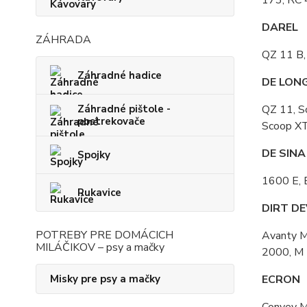
173, RC 
DAREL
ZÁHRADA
QZ 11 B,
Záhradné hadice
DE LON
Záhradné pištole -
QZ 11, S
postrekovače
Scoop X
DE SINA
Spojky
1600 E, 
Rukavice
DIRT DE
POTREBY PRE DOMÁCICH
Avanty M
MILÁČIKOV – psy a mačky
2000, M 
Misky pre psy a mačky
ECRON