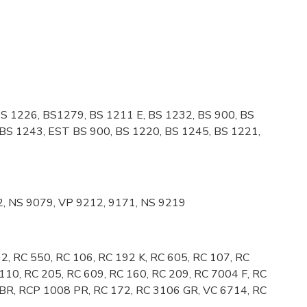
BS 1226, BS1279, BS 1211 E, BS 1232, BS 900, BS
 BS 1243, EST BS 900, BS 1220, BS 1245, BS 1221,
62, NS 9079, VP 9212, 9171, NS 9219
, RC 550, RC 106, RC 192 K, RC 605, RC 107, RC
110, RC 205, RC 609, RC 160, RC 209, RC 7004 F, RC
 BR, RCP 1008 PR, RC 172, RC 3106 GR, VC 6714, RC