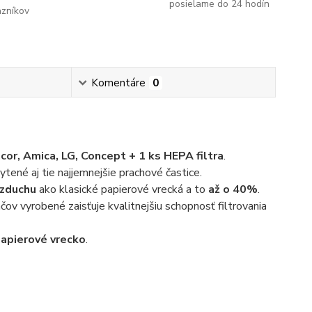
posielame do 24 hodín
azníkov
Komentáre
0
or, Amica, LG, Concept + 1 ks HEPA filtra
.
ytené aj tie najjemnejšie prachové častice.
vzduchu
ako klasické papierové vrecká a to
až o 40%
.
čov vyrobené zaisťuje kvalitnejšiu schopnosť filtrovania
papierové vrecko
.