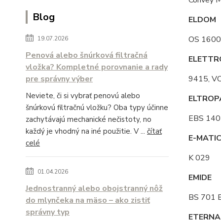
Convey 
Blog
ELDOM
OS 1600
19.07.2026
Penová alebo šnúrková filtračná
ELETTR
vložka? Kompletné porovnanie a rady
pre správny výber
9415, VC
Neviete, či si vybrať penovú alebo
ELTROP
šnúrkovú filtračnú vložku? Oba typy účinne
EBS 140
zachytávajú mechanické nečistoty, no
každý je vhodný na iné použitie. V ...
čítať
E-MATI
celé
K 029
01.04.2026
EMIDE
Jednostranný alebo obojstranný nôž
BS 701 
do mlynčeka na mäso – ako zistiť
správny typ
ETERNA