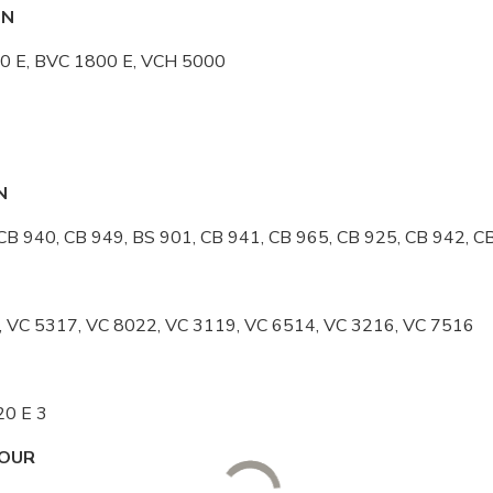
ON
0 E, BVC 1800 E, VCH 5000
N
CB 940, CB 949, BS 901, CB 941, CB 965, CB 925, CB 942, C
 VC 5317, VC 8022, VC 3119, VC 6514, VC 3216, VC 7516
20 E 3
OUR