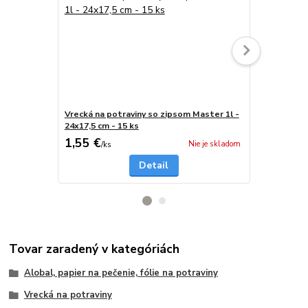
Vrecká na potraviny so zipsom Master 1l -
Vrecká na m
24x17,5 cm - 15 ks
30x40 cm - 5
1,55 €
1,44 €
Nie je skladom
/
ks
/
ks
Detail
Tovar zaradený v kategóriách
Alobal, papier na pečenie, fólie na potraviny
Vrecká na potraviny