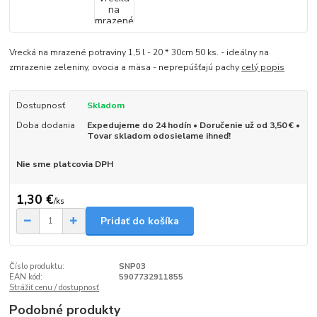
Vrecká na mrazené potraviny 1,5 l - 20 * 30cm 50 ks. - ideálny na
zmrazenie zeleniny, ovocia a mäsa - neprepúšťajú pachy
celý popis
Dostupnosť
Skladom
Doba dodania
Expedujeme do 24 hodín • Doručenie už od 3,50 € •
Tovar skladom odosielame ihneď!
Nie sme platcovia DPH
1,30 €
/
ks
Pridať do košíka
Číslo produktu:
SNP03
EAN kód:
5907732911855
Strážiť cenu / dostupnosť
Podobné produkty