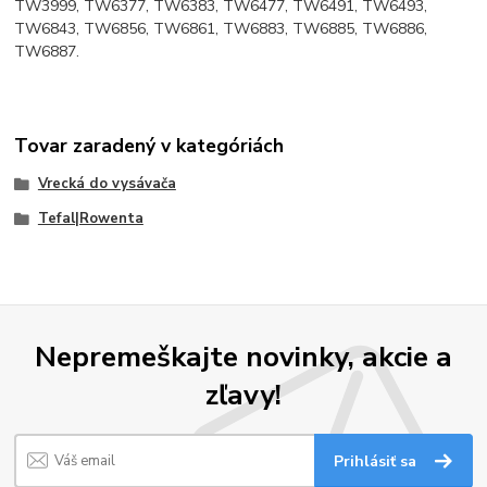
TW3999, TW6377, TW6383, TW6477, TW6491, TW6493,
TW6843, TW6856, TW6861, TW6883, TW6885, TW6886,
TW6887.
Tovar zaradený v kategóriách
Vrecká do vysávača
Tefal|Rowenta
Nepremeškajte novinky, akcie a
zľavy!
Prihlásiť sa