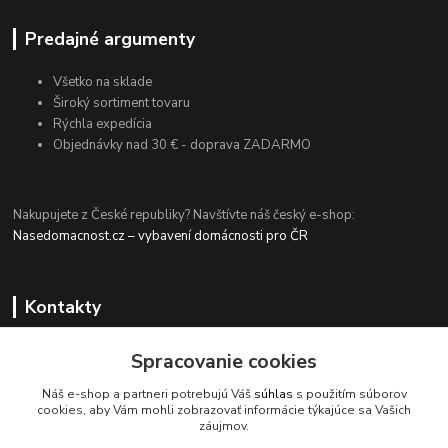
Predajné argumenty
Všetko na sklade
Široký sortiment tovaru
Rýchla expedícia
Objednávky nad 30 € - doprava ZADARMO
Nakupujete z České republiky? Navštívte náš český e-shop:
Nasedomacnost.cz – vybavení domácnosti pro ČR
Kontakty
Spracovanie cookies
+420 774 694 203
Náš e-shop a partneri potrebujú Váš
súhlas
s použitím súborov
(Po-Pia, 9-15 hod.)
cookies, aby Vám mohli zobrazovať informácie týkajúce sa Vašich
záujmov.
info@nasadomacnost24.sk