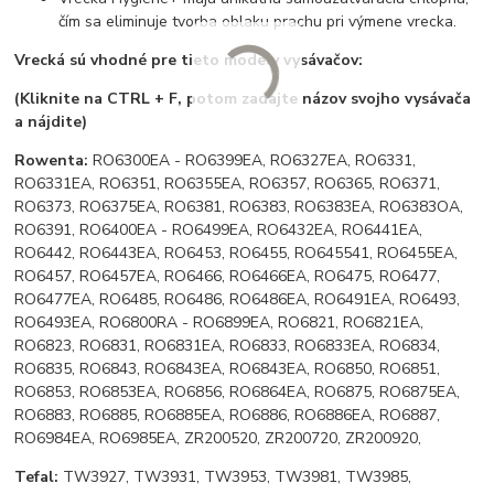
čím sa eliminuje tvorba oblaku prachu pri výmene vrecka.
Vrecká sú vhodné pre tieto modely vysávačov:
(Kliknite na CTRL + F, potom zadajte názov svojho vysávača
a nájdite)
Rowenta:
RO6300EA - RO6399EA, RO6327EA, RO6331,
RO6331EA, RO6351, RO6355EA, RO6357, RO6365, RO6371,
RO6373, RO6375EA, RO6381, RO6383, RO6383EA, RO6383OA,
RO6391, RO6400EA - RO6499EA, RO6432EA, RO6441EA,
RO6442, RO6443EA, RO6453, RO6455, RO645541, RO6455EA,
RO6457, RO6457EA, RO6466, RO6466EA, RO6475, RO6477,
RO6477EA, RO6485, RO6486, RO6486EA, RO6491EA, RO6493,
RO6493EA, RO6800RA - RO6899EA, RO6821, RO6821EA,
RO6823, RO6831, RO6831EA, RO6833, RO6833EA, RO6834,
RO6835, RO6843, RO6843EA, RO6843EA, RO6850, RO6851,
RO6853, RO6853EA, RO6856, RO6864EA, RO6875, RO6875EA,
RO6883, RO6885, RO6885EA, RO6886, RO6886EA, RO6887,
RO6984EA, RO6985EA, ZR200520, ZR200720, ZR200920,
Tefal:
TW3927, TW3931, TW3953, TW3981, TW3985,