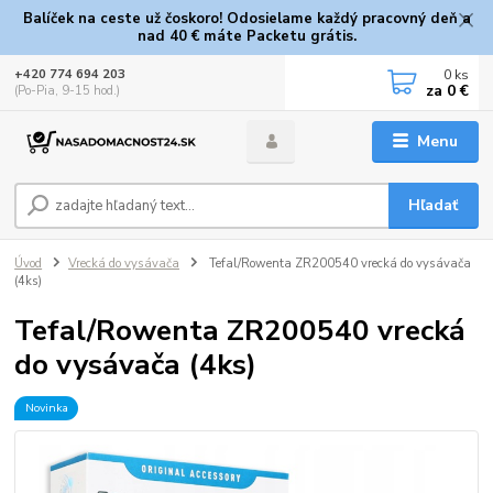
Balíček na ceste už čoskoro! Odosielame každý pracovný deň a
nad 40 € máte Packetu grátis.
0
ks
+420 774 694 203
za
0 €
(Po-Pia, 9-15 hod.)
Menu
Hľadať
Úvod
Vrecká do vysávača
Tefal/Rowenta ZR200540 vrecká do vysávača
(4ks)
Tefal/Rowenta ZR200540 vrecká
do vysávača (4ks)
Novinka