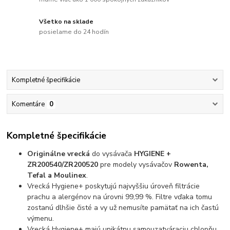
Všetko na sklade
posielame do 24 hodín
Kompletné špecifikácie
Komentáre
0
Kompletné špecifikácie
Originálne vrecká
do vysávača
HYGIENE +
ZR200540/ZR200520
pre modely vysávačov
Rowenta,
Tefal a Moulinex
.
Vrecká Hygiene+ poskytujú najvyššiu úroveň filtrácie
prachu a alergénov na úrovni 99,99 %. Filtre vďaka tomu
zostanú dlhšie čisté a vy už nemusíte pamätať na ich častú
výmenu.
Vrecká Hygiene+ majú unikátnu samouzatváraciu chlopňu,