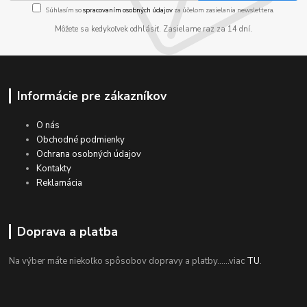
Súhlasím so
spracovaním osobných údajov
za účelom zasielania newslettera.
Môžete sa kedykoľvek odhlásiť. Zasielame raz za 14 dní.
Informácie pre zákazníkov
O nás
Obchodné podmienky
Ochrana osobných údajov
Kontakty
Reklamácia
Doprava a platba
Na výber máte niekoľko spôsobov dopravy a platby......viac
TU
.