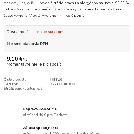
poskytujú najvyššiu úroveň filtrácie prachu a alergénov na úrovni 99,99 %.
Filtre vďaka tomu zostanú dlhšie čisté a vy už nemusíte pamätať na ich
častú výmenu. Vrecká Hygiene+ m...
celý popis
Dostupnosť
Nie je skladom
Nie sme platcovia DPH
9,10 €
/
ks
Momentálne nie je k dispozícii
Číslo produktu:
MBS10
EAN kód:
3221613016203
Strážiť cenu / dostupnosť
Doprava ZADARMO
platí nad 40 € pre Packeta
Záruka spokojnosti
máme viac ako 1 000 spokojných zákazníkov