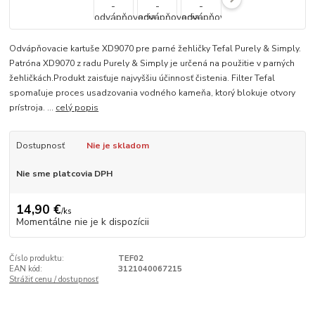
Odvápňovacie kartuše XD9070 pre parné žehličky Tefal Purely & Simply.
Patróna XD9070 z radu Purely & Simply je určená na použitie v parných
žehličkách.Produkt zaisťuje najvyššiu účinnosť čistenia. Filter Tefal
spomaľuje proces usadzovania vodného kameňa, ktorý blokuje otvory
prístroja. ...
celý popis
Dostupnosť
Nie je skladom
Nie sme platcovia DPH
14,90 €
/
ks
Momentálne nie je k dispozícii
Číslo produktu:
TEF02
EAN kód:
3121040067215
Strážiť cenu / dostupnosť