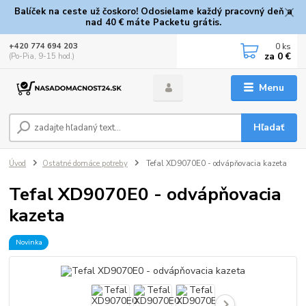
Balíček na ceste už čoskoro! Odosielame každý pracovný deň a
nad 40 € máte Packetu grátis.
0
ks
+420 774 694 203
za
0 €
(Po-Pia, 9-15 hod.)
Menu
Hľadať
Úvod
Ostatné domáce potreby
Tefal XD9070E0 - odvápňovacia kazeta
Tefal XD9070E0 - odvápňovacia
kazeta
Novinka