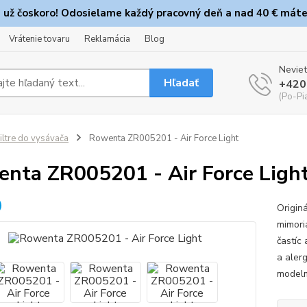
e už čoskoro! Odosielame každý pracovný deň a nad 40 € máte
Vrátenie tovaru
Reklamácia
Blog
Neviet
Hľadať
+420
(Po-Pi
iltre do vysávača
Rowenta ZR005201 - Air Force Light
nta ZR005201 - Air Force Ligh
Originá
mimori
častíc
a alerg
model