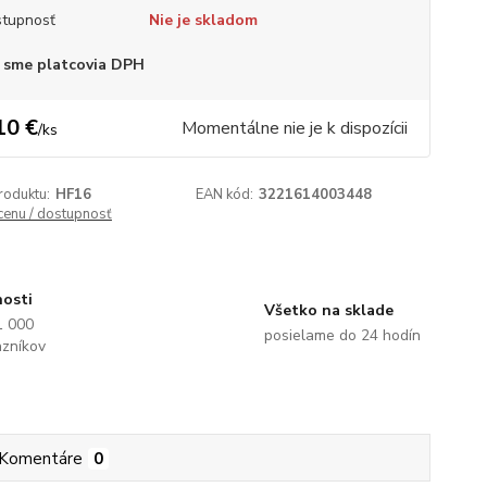
tupnosť
Nie je skladom
 sme platcovia DPH
10 €
Momentálne nie je k dispozícii
/
ks
roduktu:
HF16
EAN kód:
3221614003448
 cenu / dostupnosť
nosti
Všetko na sklade
1 000
posielame do 24 hodín
azníkov
Komentáre
0