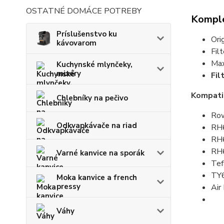
OSTATNÉ DOMÁCE POTREBY
Komple
Príslušenstvo ku
Ori
kávovarom
Fil
Max
Kuchynské mlynčeky,
mixéry
Fil
Kompatib
Chlebníky na pečivo
Ro
Odkvapkávače na riad
RH
RH
RH
Varné kanvice na sporák
Te
TY6
Moka kanvice a french
pressy
Air
Váhy