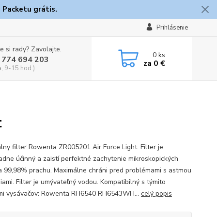
 Packetu grátis.
Prihlásenie
e si rady? Zavolajte.
0
ks
 774 694 203
za
0 €
a, 9-15 hod.)
t
lny filter Rowenta ZR005201 Air Force Light. Filter je
adne účinný a zaistí perfektné zachytenie mikroskopických
 a 99,98% prachu. Maximálne chráni pred problémami s astmou
iami. Filter je umývateľný vodou. Kompatibilný s týmito
mi vysávačov: Rowenta RH6540 RH6543WH...
celý popis