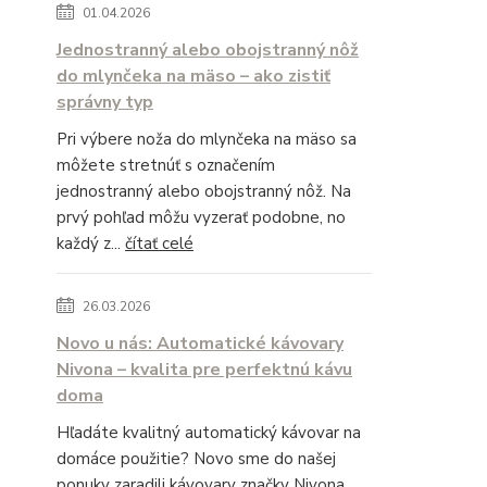
01.04.2026
Jednostranný alebo obojstranný nôž
do mlynčeka na mäso – ako zistiť
správny typ
Pri výbere noža do mlynčeka na mäso sa
môžete stretnúť s označením
jednostranný alebo obojstranný nôž. Na
prvý pohľad môžu vyzerať podobne, no
každý z...
čítať celé
26.03.2026
Novo u nás: Automatické kávovary
Nivona – kvalita pre perfektnú kávu
doma
Hľadáte kvalitný automatický kávovar na
domáce použitie? Novo sme do našej
ponuky zaradili kávovary značky Nivona,