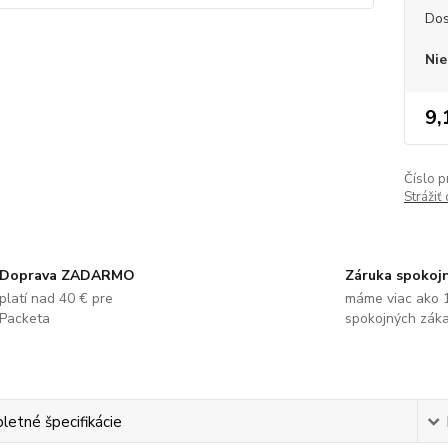
Dos
Nie
9,
Číslo p
Strážiť
Doprava ZADARMO
Záruka spokoj
platí nad 40 € pre
máme viac ako 
Packeta
spokojných zák
etné špecifikácie