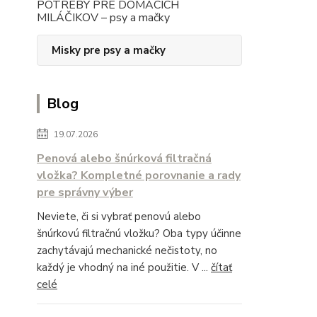
POTREBY PRE DOMÁCICH
MILÁČIKOV – psy a mačky
Misky pre psy a mačky
Blog
19.07.2026
Penová alebo šnúrková filtračná
vložka? Kompletné porovnanie a rady
pre správny výber
Neviete, či si vybrať penovú alebo
šnúrkovú filtračnú vložku? Oba typy účinne
zachytávajú mechanické nečistoty, no
každý je vhodný na iné použitie. V ...
čítať
celé