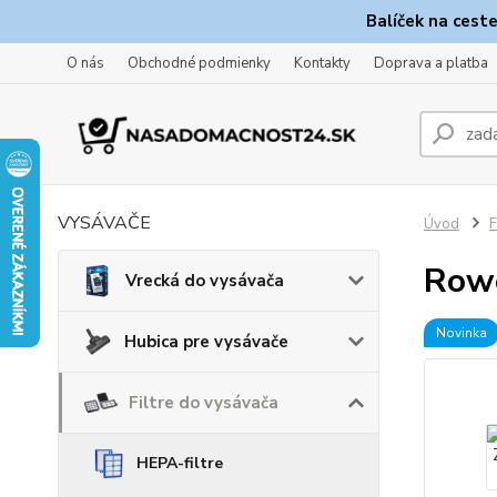
Balíček na cest
O nás
Obchodné podmienky
Kontakty
Doprava a platba
VYSÁVAČE
Úvod
F
Rowe
Vrecká do vysávača
Novinka
Hubica pre vysávače
Filtre do vysávača
HEPA-filtre