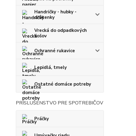
Handričky - hubky -
drôtenky
Vrecká do odpadkových
košov
Ochranné rukavice
Lepidlá, tmely
Ostatné domáce potreby
PRÍSLUŠENSTVO PRE SPOTREBIČOV
Práčky
Umývačky riadu