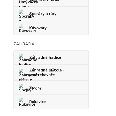
Sporáky a rúry
Kávovary
ZÁHRADA
Záhradné hadice
Záhradné pištole -
postrekovače
Spojky
Rukavice