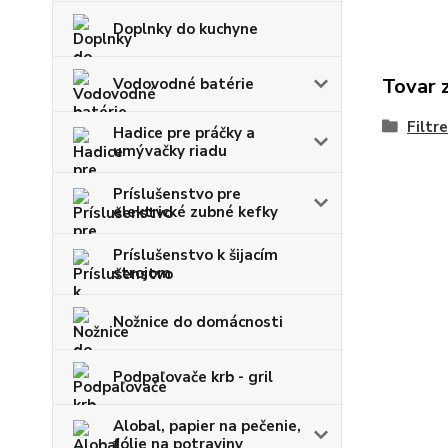
Doplnky do kuchyne
Tovar 
Vodovodné batérie
Filtr
Hadice pre práčky a
umývačky riadu
Príslušenstvo pre
elektrické zubné kefky
Príslušenstvo k šijacím
strojom
Nožnice do domácnosti
Podpaľovače krb - gril
Alobal, papier na pečenie,
fólie na potraviny