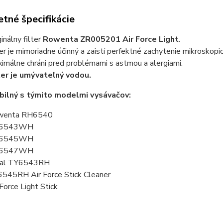
tné špecifikácie
ginálny filter
Rowenta ZR005201 Air Force Light
.
ter je mimoriadne účinný a zaistí perfektné zachytenie mikroskopi
imálne chráni pred problémami s astmou a alergiami.
ter je umývateľný vodou.
ilný s týmito modelmi vysávačov:
wenta RH6540
6543WH
6545WH
6547WH
fal TY6543RH
545RH Air Force Stick Cleaner
 Force Light Stick