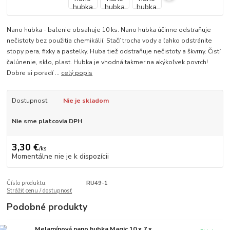
Nano hubka - balenie obsahuje 10 ks. Nano hubka účinne odstraňuje
nečistoty bez použitia chemikálií. Stačí trocha vody a ľahko odstránite
stopy pera, fixky a pastelky. Huba tiež odstraňuje nečistoty a škvrny. Čistí
čalúnenie, sklo, plast. Hubka je vhodná takmer na akýkoľvek povrch!
Dobre si poradí ...
celý popis
Dostupnosť
Nie je skladom
Nie sme platcovia DPH
3,30 €
/
ks
Momentálne nie je k dispozícii
Číslo produktu:
RU49-1
Strážiť cenu / dostupnosť
Podobné produkty
Melamínová nano hubka Magic 10 x 7 x