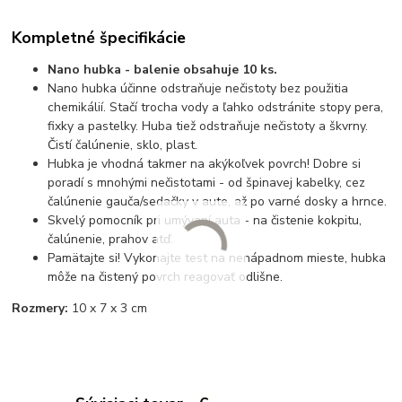
Kompletné špecifikácie
Nano hubka - balenie obsahuje 10 ks.
Nano hubka účinne odstraňuje nečistoty bez použitia
chemikálií. Stačí trocha vody a ľahko odstránite stopy pera,
fixky a pastelky. Huba tiež odstraňuje nečistoty a škvrny.
Čistí čalúnenie, sklo, plast.
Hubka je vhodná takmer na akýkoľvek povrch! Dobre si
poradí s mnohými nečistotami - od špinavej kabelky, cez
čalúnenie gauča/sedačky v aute, až po varné dosky a hrnce.
Skvelý pomocník pri umývaní auta - na čistenie kokpitu,
čalúnenie, prahov atď.
Pamätajte si! Vykonajte test na nenápadnom mieste, hubka
môže na čistený povrch reagovať odlišne.
Rozmery:
10 x 7 x 3 cm