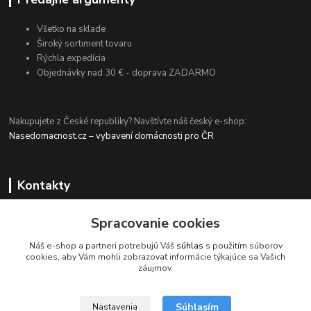
Všetko na sklade
Široký sortiment tovaru
Rýchla expedícia
Objednávky nad 30 € - doprava ZADARMO
Nakupujete z České republiky? Navštívte náš český e-shop:
Nasedomacnost.cz – vybavení domácnosti pro ČR
Kontakty
Spracovanie cookies
+420 774 694 203
Náš e-shop a partneri potrebujú Váš
súhlas
s použitím súborov
(Po-Pia, 9-15 hod.)
cookies, aby Vám mohli zobrazovať informácie týkajúce sa Vašich
záujmov.
info@nasadomacnost24.sk
Súhlasím
Nastavenia