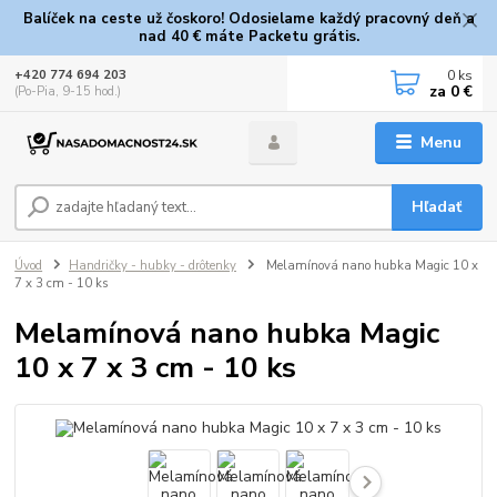
Balíček na ceste už čoskoro! Odosielame každý pracovný deň a
nad 40 € máte Packetu grátis.
0
ks
+420 774 694 203
za
0 €
(Po-Pia, 9-15 hod.)
Menu
Hľadať
Úvod
Handričky - hubky - drôtenky
Melamínová nano hubka Magic 10 x
7 x 3 cm - 10 ks
Melamínová nano hubka Magic
10 x 7 x 3 cm - 10 ks