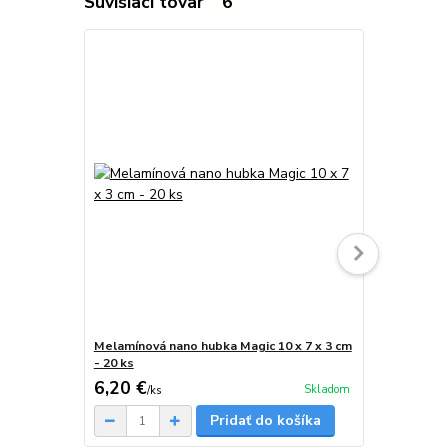
Súvisiaci tovar
6
Melamínová nano hubka Magic 10 x 7 x 3 cm
Melamínová 
- 20 ks
- 30 ks
6,20 €
8,20 €
Skladom
/
ks
/
ks
Pridať do košíka