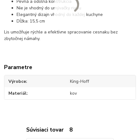
Pevná a odolná konštrukcia
Nie je vhodný do umývačky riadu
Elegantný dizajn vhodný do každej kuchyne
Dĺžka: 15,5 cm
Lis umožňuje rýchle a efektívne spracovanie cesnaku bez
zbytočnej námahy.
Parametre
Výrobce
King-Hoff
Materiál
kov
Súvisiaci tovar
8