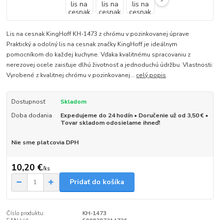
Lis na cesnak KingHoff KH-1473 z chrómu v pozinkovanej úprave
Praktický a odolný lis na cesnak značky KingHoff je ideálnym
pomocníkom do každej kuchyne. Vďaka kvalitnému spracovaniu z
nerezovej ocele zaisťuje dlhú životnosť a jednoduchú údržbu. Vlastnosti:
Vyrobené z kvalitnej chrómu v pozinkovanej...
celý popis
Dostupnosť
Skladom
Doba dodania
Expedujeme do 24 hodín • Doručenie už od 3,50 € •
Tovar skladom odosielame ihneď!
Nie sme platcovia DPH
10,20 €
/
ks
Pridať do košíka
Číslo produktu:
KH-1473