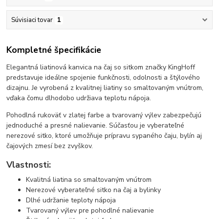
Súvisiaci tovar
1
Kompletné špecifikácie
Elegantná liatinová kanvica na čaj so sitkom značky KingHoff
predstavuje ideálne spojenie funkčnosti, odolnosti a štýlového
dizajnu. Je vyrobená z kvalitnej liatiny so smaltovaným vnútrom,
vďaka čomu dlhodobo udržiava teplotu nápoja.
Pohodlná rukoväť v zlatej farbe a tvarovaný výlev zabezpečujú
jednoduché a presné nalievanie. Súčasťou je vyberateľné
nerezové sitko, ktoré umožňuje prípravu sypaného čaju, bylín aj
čajových zmesí bez zvyškov.
Vlastnosti:
Kvalitná liatina so smaltovaným vnútrom
Nerezové vyberateľné sitko na čaj a bylinky
Dlhé udržanie teploty nápoja
Tvarovaný výlev pre pohodlné nalievanie