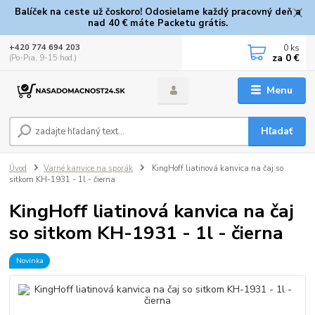
Balíček na ceste už čoskoro! Odosielame každý pracovný deň a
nad 40 € máte Packetu grátis.
0
ks
+420 774 694 203
za
0 €
(Po-Pia, 9-15 hod.)
Menu
Hľadať
Úvod
Varné kanvice na sporák
KingHoff liatinová kanvica na čaj so
sitkom KH-1931 - 1l - čierna
KingHoff liatinová kanvica na čaj
so sitkom KH-1931 - 1l - čierna
Novinka