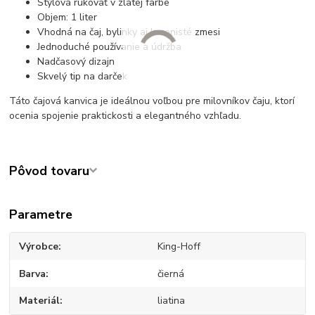
Štýlová rukoväť v zlatej farbe
Objem: 1 liter
Vhodná na čaj, bylinky aj korenisté zmesi
Jednoduché používanie a údržba
Nadčasový dizajn
Skvelý tip na darček
Táto čajová kanvica je ideálnou voľbou pre milovníkov čaju, ktorí
ocenia spojenie praktickosti a elegantného vzhľadu.
Pôvod tovaru
Parametre
Výrobce
King-Hoff
Barva
čierná
Materiál
liatina