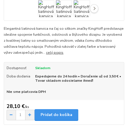
Elegantná liatinová kanvica na čaj so sitkom značky KingHoff predstavuje
ideálne spojenie funkčnosti, odolnosti a štýlového dizajnu. Je vyrobená
z kvalitnej liatiny so smaltovaným vnútrom, vďaka čomu dlhodobo
udržiava teplotu nápoja. Pohodlná rukoväť v zlatej farbe a tvarovaný
výlev zabezpečujú jedn...
celý popis
Dostupnosť
Skladom
Doba dodania
Expedujeme do 24 hodín • Doručenie už od 3,50 € •
Tovar skladom odosielame ihneď!
Nie sme platcovia DPH
28,10 €
/
ks
Pridať do košíka