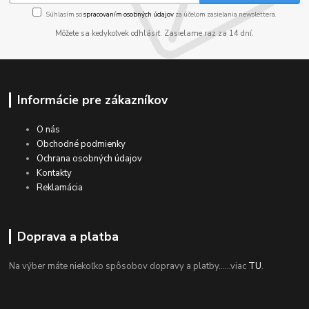
Súhlasím so
spracovaním osobných údajov
za účelom zasielania newslettera.
Môžete sa kedykoľvek odhlásiť. Zasielame raz za 14 dní.
Informácie pre zákazníkov
O nás
Obchodné podmienky
Ochrana osobných údajov
Kontakty
Reklamácia
Doprava a platba
Na výber máte niekoľko spôsobov dopravy a platby......viac
TU
.