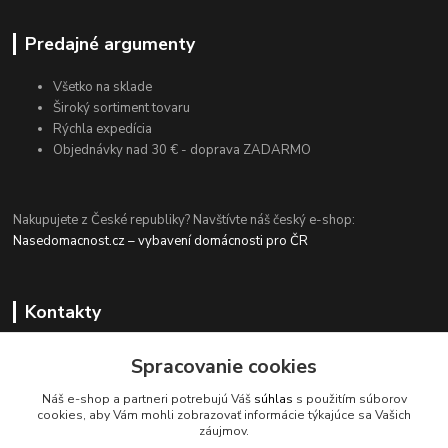
Predajné argumenty
Všetko na sklade
Široký sortiment tovaru
Rýchla expedícia
Objednávky nad 30 € - doprava ZADARMO
Nakupujete z České republiky? Navštívte náš český e-shop:
Nasedomacnost.cz – vybavení domácnosti pro ČR
Kontakty
Spracovanie cookies
+420 774 694 203
Náš e-shop a partneri potrebujú Váš
súhlas
s použitím súborov
(Po-Pia, 9-15 hod.)
cookies, aby Vám mohli zobrazovať informácie týkajúce sa Vašich
záujmov.