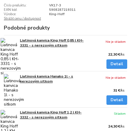
Číslo produktu:
VK17-3
EAN kód:
5908287219311
Výrobce:
King-Hoff
Strážiť cenu / dostupnosť
Podobné produkty
Liatinová kanvica King Hoff 0,85 l KH-
Nie je skladom
3331 - s nerezovým sitkom
22,30 €
/
ks
Detail
Liatinová kanvica Hanako 1l - s
Nie je skladom
nerezovým sitkom
31 €
/
ks
Detail
Liatinová kanvica King Hoff 1,2 l KH-
Skladom
3332 - s nerezovým sitkom
24,30 €
/
ks