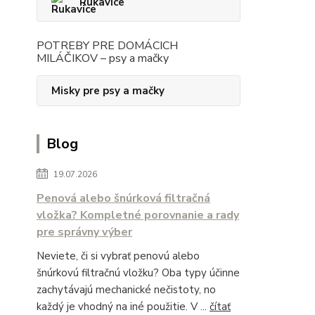
Rukavice
POTREBY PRE DOMÁCICH
MILÁČIKOV – psy a mačky
Misky pre psy a mačky
Blog
19.07.2026
Penová alebo šnúrková filtračná
vložka? Kompletné porovnanie a rady
pre správny výber
Neviete, či si vybrať penovú alebo
šnúrkovú filtračnú vložku? Oba typy účinne
zachytávajú mechanické nečistoty, no
každý je vhodný na iné použitie. V ...
čítať