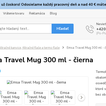
e už čoskoro! Odosielame každý pracovný deň a nad 40 € máte
Vrátenie tovaru
Reklamácia
Blog
Neviet
Hľadať
+420
(Po-Pi
iltračné kanvice, filtračné fľaše a termo fľaše
Emsa Travel Mug 300 ml - č
 Travel Mug 300 ml - čierna
Termoh
obalom
osvedč
ktoré 
bez obá