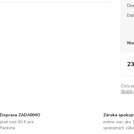
Dos
Dob
Nie
23
Číslo p
Strážiť
Doprava ZADARMO
Záruka spokoj
platí nad 40 € pre
máme viac ako 
Packeta
spokojných zák