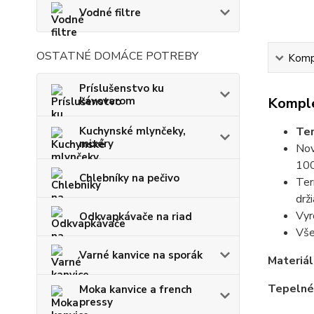
Vodné filtre
OSTATNÉ DOMÁCE POTREBY
Kompl
Príslušenstvo ku
kávovarom
Komple
Kuchynské mlynčeky,
Te
mixéry
Nov
100
Chlebníky na pečivo
Ter
drž
Vyr
Odkvapkávače na riad
Vše
Varné kanvice na sporák
Materiál
Tepelné
Moka kanvice a french
pressy