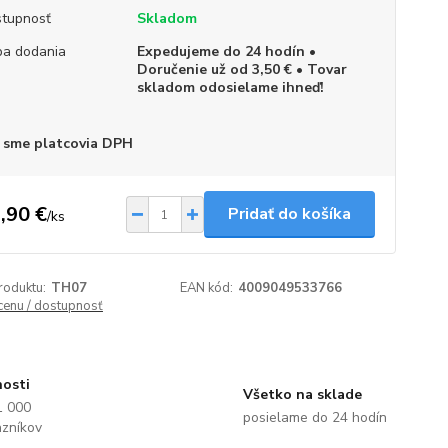
tupnosť
Skladom
a dodania
Expedujeme do 24 hodín •
Doručenie už od 3,50 € • Tovar
skladom odosielame ihneď!
 sme platcovia DPH
,90 €
Pridať do košíka
/
ks
roduktu:
TH07
EAN kód:
4009049533766
 cenu / dostupnosť
nosti
Všetko na sklade
1 000
posielame do 24 hodín
azníkov