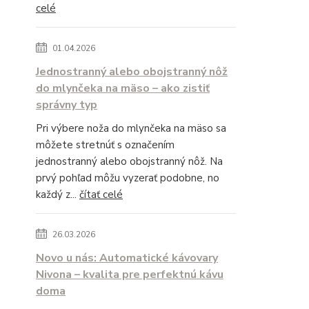
celé
01.04.2026
Jednostranný alebo obojstranný nôž
do mlynčeka na mäso – ako zistiť
správny typ
Pri výbere noža do mlynčeka na mäso sa
môžete stretnúť s označením
jednostranný alebo obojstranný nôž. Na
prvý pohľad môžu vyzerať podobne, no
každý z...
čítať celé
26.03.2026
Novo u nás: Automatické kávovary
Nivona – kvalita pre perfektnú kávu
doma