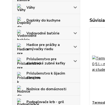
Váhy
Súvisia
Doplnky do kuchyne
Vodovodné batérie
Hadice pre práčky a
umývačky riadu
Príslušenstvo pre
elektrické zubné kefky
Príslušenstvo k šijacím
strojom
Nožnice do domácnosti
Podpaľovače krb - gril
Termosk