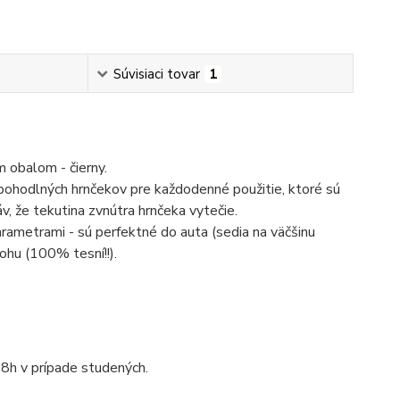
Súvisiaci tovar
1
 obalom - čierny.
ohodlných hrnčekov pre každodenné použitie, ktoré sú
, že tekutina zvnútra hrnčeka vytečie.
ametrami - sú perfektné do auta (sedia na väčšinu
ohu (100% tesní!!).
 8h v prípade studených.