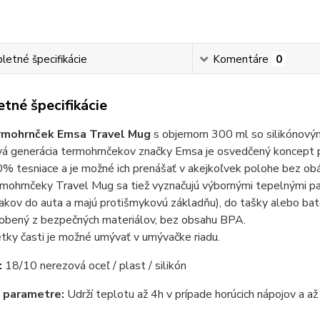
etné špecifikácie
Komentáre
0
tné špecifikácie
rmohrnček Emsa Travel Mug
s objemom 300 ml so silikónovým
á generácia termohrnčekov značky Emsa je osvedčený koncept p
% tesniace a je možné ich prenášať v akejkoľvek polohe bez obáv
mohrnčeky Travel Mug sa tiež vyznačujú výbornými tepelnými par
iakov do auta a majú protišmykovú základňu), do tašky alebo bat
obený z bezpečných materiálov, bez obsahu BPA.
tky časti je možné umývať v umývačke riadu.
:
18/10 nerezová oceľ / plast / silikón
 parametre:
Udrží teplotu až 4h v prípade horúcich nápojov a až