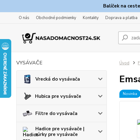
Balíček na cest
O nás
Obchodné podmienky
Kontakty
Doprava a platba
VYSÁVAČE
Úvod
F
Emsa
Vrecká do vysávača
Novinka
Hubica pre vysávače
Filtre do vysávača
Hadice pre vysávače |
rúrky pre vysávače