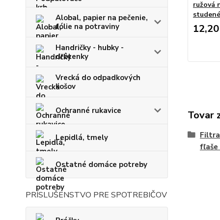
ružová n
studené
Alobal, papier na pečenie,
fólie na potraviny
12,20
Handričky - hubky -
drôtenky
Vrecká do odpadkových
košov
Ochranné rukavice
Tovar 
Filtr
Lepidlá, tmely
fľaše
Ostatné domáce potreby
PRÍSLUŠENSTVO PRE SPOTREBIČOV