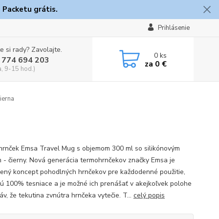
 Packetu grátis.
Prihlásenie
e si rady? Zavolajte.
0
ks
 774 694 203
za
0 €
a, 9-15 hod.)
ierna
rnček Emsa Travel Mug s objemom 300 ml so silikónovým
 - čierny. Nová generácia termohrnčekov značky Emsa je
ený koncept pohodlných hrnčekov pre každodenné použitie,
sú 100% tesniace a je možné ich prenášať v akejkoľvek polohe
v, že tekutina zvnútra hrnčeka vytečie. T...
celý popis