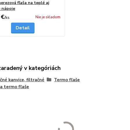
erezová fľaša na teplé aj
 nápoje
 €
Nie je skladom
/
ks
Detail
zaradený v kategóriách
ačné kanvice, filtračné
Termo fľaše
 a termo fľaše