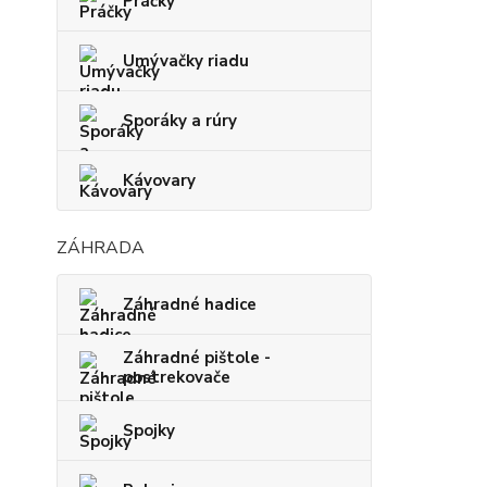
Práčky
Umývačky riadu
Sporáky a rúry
Kávovary
ZÁHRADA
Záhradné hadice
Záhradné pištole -
postrekovače
Spojky