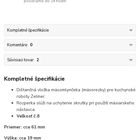
posielame do 24 hodín
Kompletné špecifikácie
Komentáre
0
Súvisiaci tovar
2
Kompletné špecifikácie
Dištančná vložka mäsomlynčeka (mäsorezky) pre kuchynské
roboty Zelmer.
Rozperka slúži na uchytenie skrutky pri použití mäsiarskeho
nástavca.
Veľkosť č.8
Priemer: cca 61 mm
Výška: cca 19 mm