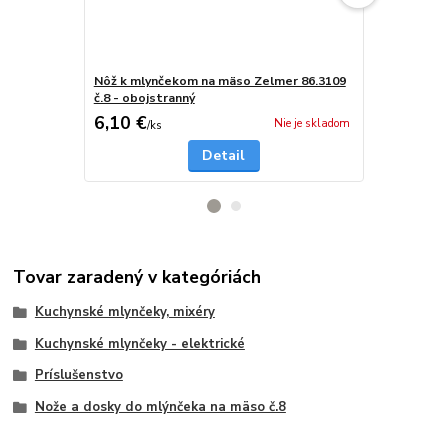
Nôž k mlynčekom na mäso Zelmer 86.3109
Nôž k mlynč
č.8 - obojstranný
č.8 - jednos
6,10 €
6,10 €
Nie je skladom
/
ks
/
ks
Detail
Tovar zaradený v kategóriách
Kuchynské mlynčeky, mixéry
Kuchynské mlynčeky - elektrické
Príslušenstvo
Nože a dosky do mlýnčeka na mäso č.8