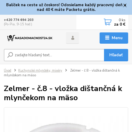
Balíček na ceste už čoskoro! Odosielame každý pracovný deň a
nad 40 € máte Packetu grátis.
0
ks
+420 774 694 203
za
0 €
(Po-Pia, 9-15 hod.)
Menu
Hľadať
Úvod
Kuchynské mlynčeky, mixéry
Zelmer - č.8 - vložka dištančná k
mlynčekom na mäso
Zelmer - č.8 - vložka dištančná k
mlynčekom na mäso