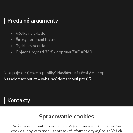
Predajné argumenty
Všetko na sklade
Široký sortiment tovaru
Rýchla expedícia
Objednávky nad 30 € - doprava ZADARMO
Nakupujete z České republiky? Navštívte náš český e-shop:
Nasedomacnost.cz – vybavení domácnosti pro ČR
Kontakty
Spracovanie cookies
+420 774 694 203
Náš e-shop a partneri potrebujú Váš
súhlas
s použitím súborov
(Po-Pia, 9-15 hod.)
cookies, aby Vám mohli zobrazovať informácie týkajúce sa Vašich