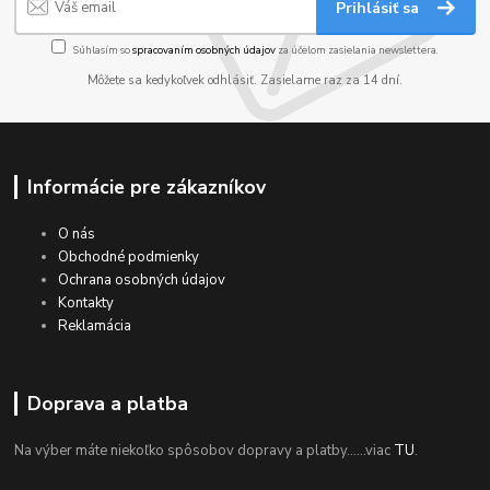
Prihlásiť sa
Súhlasím so
spracovaním osobných údajov
za účelom zasielania newslettera.
Môžete sa kedykoľvek odhlásiť. Zasielame raz za 14 dní.
Informácie pre zákazníkov
O nás
Obchodné podmienky
Ochrana osobných údajov
Kontakty
Reklamácia
Doprava a platba
Na výber máte niekoľko spôsobov dopravy a platby......viac
TU
.