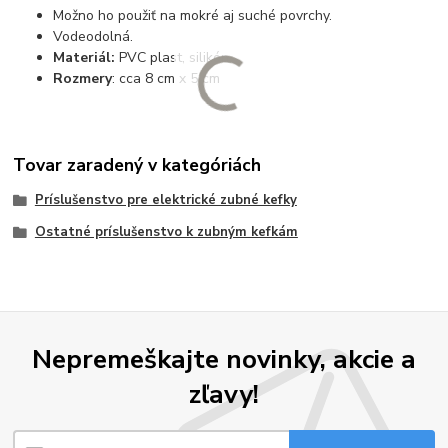
Možno ho použiť na mokré aj suché povrchy.
Vodeodolná.
Materiál:
PVC plast, silikón
Rozmery
: cca 8 cm x 5 cm
Tovar zaradený v kategóriách
Príslušenstvo pre elektrické zubné kefky
Ostatné príslušenstvo k zubným kefkám
Nepremeškajte novinky, akcie a
zľavy!