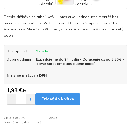
Detská držiačka na zubnú kefku - prasiatko. Jednoduchá montáž bez
náradia alebo skrutiek. Možno ho použiť na mokré aj suché povrchy.
Vodeodolná. Materiál: PVC plast, silikón Rozmery: cca 8 cm x 5 cm
celý
popis
Dostupnosť
Skladom
Doba dodania
Expedujeme do 24 hodín • Doručenie už od 3,50 € •
Tovar skladom odosielame ihneď!
Nie sme platcovia DPH
1,98 €
/
ks
Pridať do košíka
Číslo produktu:
ZK36
Strážiť cenu / dostupnosť