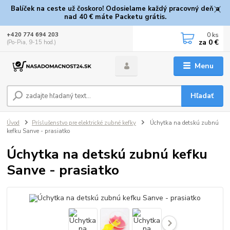
Balíček na ceste už čoskoro! Odosielame každý pracovný deň a
nad 40 € máte Packetu grátis.
0
ks
+420 774 694 203
za
0 €
(Po-Pia, 9-15 hod.)
Menu
Hľadať
Úvod
Príslušenstvo pre elektrické zubné kefky
Úchytka na detskú zubnú
kefku Sanve - prasiatko
Úchytka na detskú zubnú kefku
Sanve - prasiatko