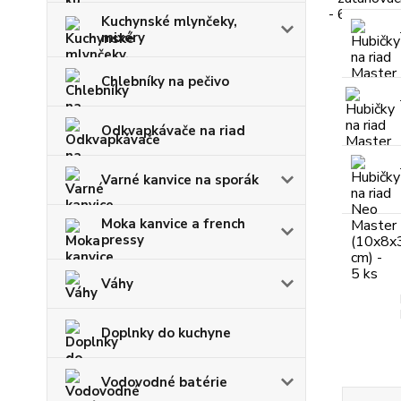
Kuchynské mlynčeky,
mixéry
Chlebníky na pečivo
Odkvapkávače na riad
Varné kanvice na sporák
Moka kanvice a french
pressy
Váhy
Doplnky do kuchyne
Vodovodné batérie