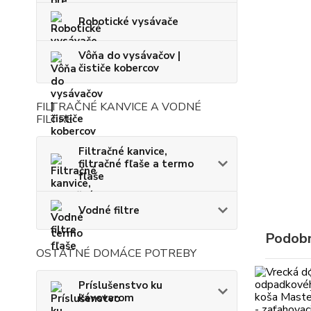
Robotické vysávače
Vôňa do vysávačov |
čističe kobercov
FILTRAČNÉ KANVICE A VODNÉ
FILTRE
Filtračné kanvice,
filtračné fľaše a termo
fľaše
Vodné filtre
Podobn
OSTATNÉ DOMÁCE POTREBY
Príslušenstvo ku
kávovarom