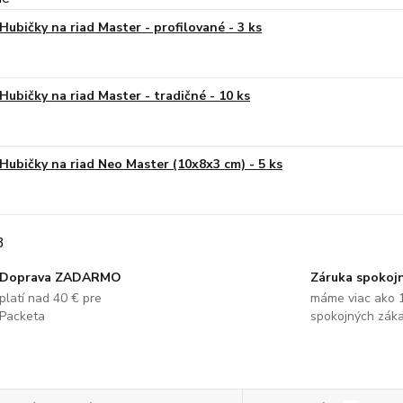
Hubičky na riad Master - profilované - 3 ks
Hubičky na riad Master - tradičné - 10 ks
Hubičky na riad Neo Master (10x8x3 cm) - 5 ks
Doprava ZADARMO
Záruka spokoj
platí nad 40 € pre
máme viac ako 
Packeta
spokojných zák