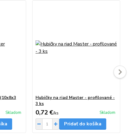
 (10x8x3
Hubičky na riad Master - profilované -
Vr
3 ks
zať
0,72 €
1,
Skladom
Skladom
/
ks
šíka
Pridať do košíka