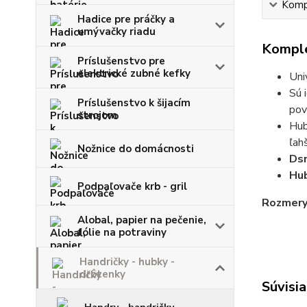
Kompl
Hadice pre práčky a
umývačky riadu
Komple
Príslušenstvo pre
elektrické zubné kefky
Uni
Sú 
Príslušenstvo k šijacím
pov
strojom
Hub
ľah
Nožnice do domácnosti
Dsn
Hub
Podpaľovače krb - gril
Rozmery
Alobal, papier na pečenie,
fólie na potraviny
Handričky - hubky -
drôtenky
Súvisia