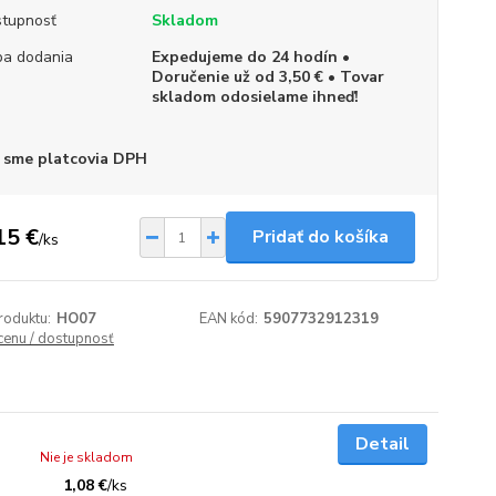
tupnosť
Skladom
a dodania
Expedujeme do 24 hodín •
Doručenie už od 3,50 € • Tovar
skladom odosielame ihneď!
 sme platcovia DPH
15 €
Pridať do košíka
/
ks
roduktu:
HO07
EAN kód:
5907732912319
 cenu / dostupnosť
Detail
Nie je skladom
1,08 €
/
ks