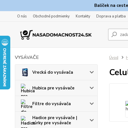
Balíček na cest
O nás
Obchodné podmienky
Kontakty
Doprava a platba
VYSÁVAČE
Úvod
H
Celu
Vrecká do vysávača
Hubica pre vysávače
Filtre do vysávača
Hadice pre vysávače |
rúrky pre vysávače