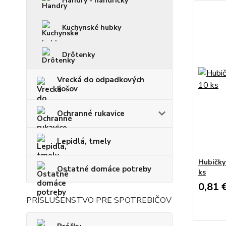
Handry - handričky
Kuchynské hubky
Drôtenky
Vrecká do odpadkových
košov
Ochranné rukavice
Lepidlá, tmely
Hubičky 
Ostatné domáce potreby
ks
0,81 
PRÍSLUŠENSTVO PRE SPOTREBIČOV