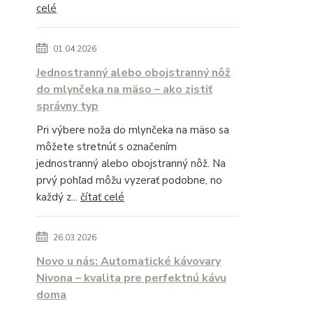
celé
01.04.2026
Jednostranný alebo obojstranný nôž
do mlynčeka na mäso – ako zistiť
správny typ
Pri výbere noža do mlynčeka na mäso sa
môžete stretnúť s označením
jednostranný alebo obojstranný nôž. Na
prvý pohľad môžu vyzerať podobne, no
každý z...
čítať celé
26.03.2026
Novo u nás: Automatické kávovary
Nivona – kvalita pre perfektnú kávu
doma