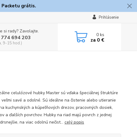
 Packetu grátis.
Prihlásenie
e si rady? Zavolajte.
0
ks
 774 694 203
za
0 €
a, 9-15 hod.)
zálne celulózové hubky Master sú vďaka špeciálnej štruktúre
n veľmi savé a odolné. Sú ideálne na čistenie alebo utieranie
ha kuchynských a kúpeľňových drezov, pracovných dosiek,
ov a ďalších povrchov. Hubky na riad majú povrch z jednej
drsnejšie, na viac odolnú nečist...
celý popis