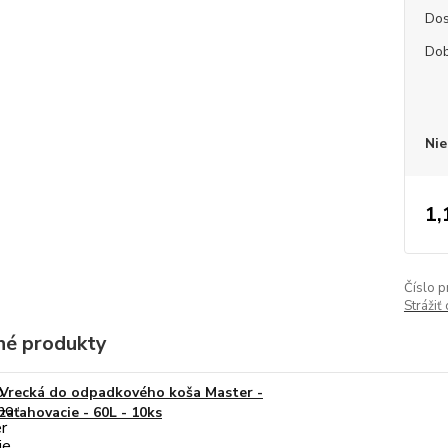
Dos
Dob
Nie
1,
Číslo p
Strážiť
é produkty
Vrecká do odpadkového koša Master -
zaťahovacie - 60L - 10ks