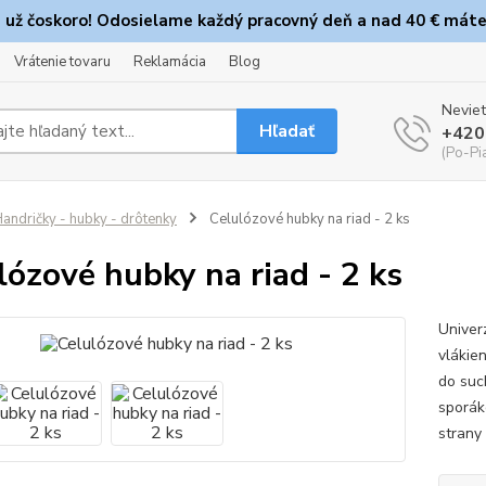
e už čoskoro! Odosielame každý pracovný deň a nad 40 € máte
Vrátenie tovaru
Reklamácia
Blog
Neviet
Hľadať
+420
(Po-Pi
andričky - hubky - drôtenky
Celulózové hubky na riad - 2 ks
lózové hubky na riad - 2 ks
Univer
vlákie
do suc
sporák
strany 