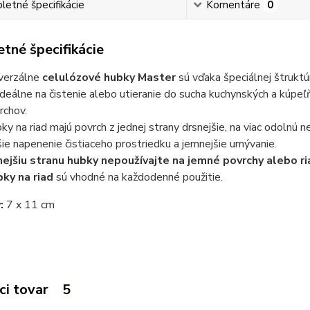
etné špecifikácie
Komentáre
0
tné špecifikácie
verzálne
celulózové hubky Master
sú vďaka špeciálnej štruktú
ideálne na čistenie alebo utieranie do sucha kuchynských a kúpeľ
rchov.
ky na riad majú povrch z jednej strany drsnejšie, na viac odolnú ne
šie napenenie čistiaceho prostriedku a jemnejšie umývanie.
ejšiu stranu hubky nepoužívajte na jemné povrchy alebo ri
ky na riad
sú vhodné na každodenné použitie.
:
7 x 11 cm
ci tovar
5