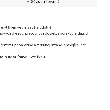
Súvisiaci tovar
5
re vlákien veľmi savé a odolné.
ňových drezov, pracovných dosiek, sporákov a ďalších
čistotu, pripáleniny a z druhej strany jemnejšie, pre
ad s nepriľnavou vrstvou.