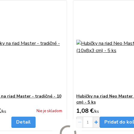
na riad Master - tradičné - 10
Hubičky na riad Neo Master
cm) - 5 ks
€
1,08 €
Nie je skladom
/
ks
/
ks
Detail
Pridať do ko