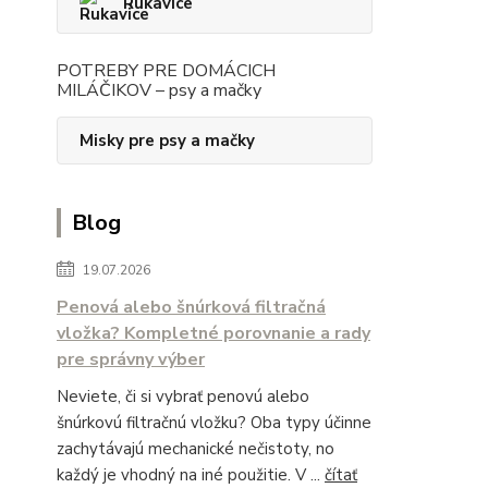
Rukavice
POTREBY PRE DOMÁCICH
MILÁČIKOV – psy a mačky
Misky pre psy a mačky
Blog
19.07.2026
Penová alebo šnúrková filtračná
vložka? Kompletné porovnanie a rady
pre správny výber
Neviete, či si vybrať penovú alebo
šnúrkovú filtračnú vložku? Oba typy účinne
zachytávajú mechanické nečistoty, no
každý je vhodný na iné použitie. V ...
čítať