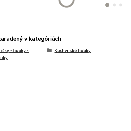
zaradený v kategóriách
ičky - hubky -
Kuchynské hubky
enky