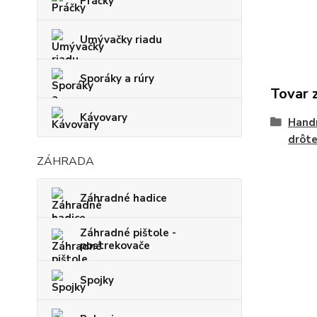
Práčky
Umývačky riadu
Sporáky a rúry
Tovar 
Kávovary
Handr
drôt
ZÁHRADA
Záhradné hadice
Záhradné pištole -
postrekovače
Spojky